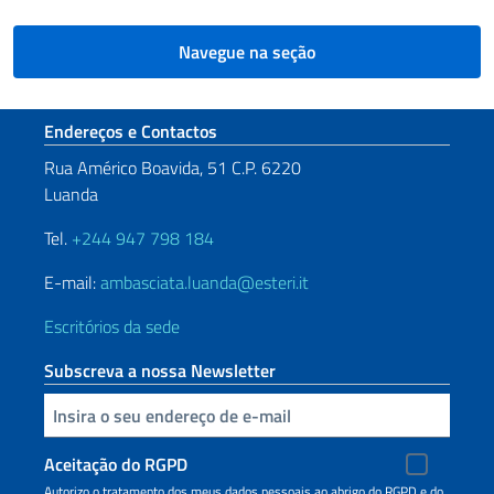
Navegue na seção
Seção de rodapé
Endereços e Contactos
Rua Américo Boavida, 51 C.P. 6220
Luanda
Tel.
+244 947 798 184
E-mail:
ambasciata.luanda@esteri.it
Escritórios da sede
Subscreva a nossa Newsletter
Inserisci la tua email
Aceitação do RGPD
Autorizo o tratamento dos meus dados pessoais ao abrigo do RGPD e do