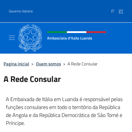
Ir para o conteúdo
IT
PT
Governo italiano
Site, social e cabeçalho do menu
Ambasciata d'Italia Luanda
Sito Ufficiale Ambasciata d'Italia a Luanda
Pagina inicial
>
Quem somos
>
A Rede Consular
A Rede Consular
A Embaixada de Itália em Luanda é responsável pelas
funções consulares em todo o território da República
de Angola e da República Democrática de São Tomé e
Príncipe.