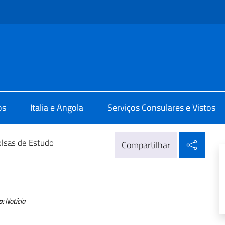
do menu
a Luanda
os
Italia e Angola
Serviços Consulares e Vistos
Compa
lsas de Estudo
Compartilhar
a:
Notícia