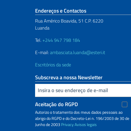
Seção de rodapé
Endereços e Contactos
Rua Américo Boavida, 51 C.P. 6220
Luanda
Tel.
+244 947 798 184
E-mail:
ambasciata.luanda@esteri.it
Escritórios da sede
Subscreva a nossa Newsletter
Inserisci la tua email
Aceitação do RGPD
Autorizo o tratamento dos meus dados pessoais ao
abrigo do RGPD e do Decreto-Lei n. 196/2003 de 30 de
Junho de 2003
Privacy
Avisos legais