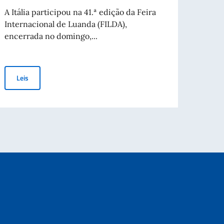
Lest
A Itália participou na 41.ª edição da Feira
Internacional de Luanda (FILDA),
O Emb
encerrada no domingo,...
Ricci,
NICHE
Itália reforça a cooperação económica com Angola na FILDA 2026
Leis
Lei