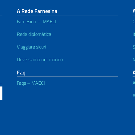
A Rede Farnesina
Farnesina – MAECI
Rede diplomática
I
Viaggiare sicuri
S
Dove siamo nel mondo
N
Faq
Faqs – MAECI
A
A