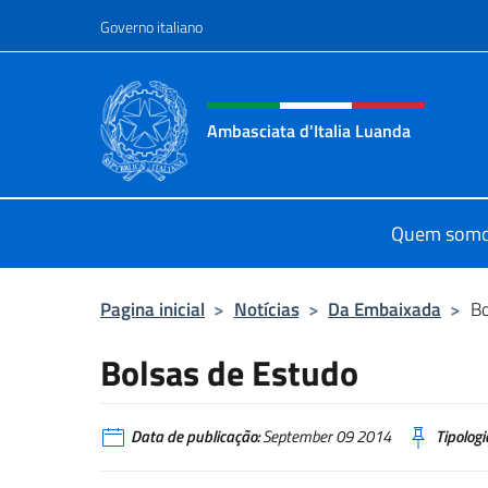
Ir para o conteúdo
Governo italiano
Site, social e cabeçalho 
Ambasciata d'Italia Luanda
Sito Ufficiale Ambasciata d'Italia 
Quem som
Pagina inicial
>
Notícias
>
Da Embaixada
>
Bo
Bolsas de Estudo
Data de publicação:
September 09 2014
Tipologi