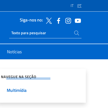
IT
PT
Siga-nos no:
Pesquise no site
Ricerca sito live
Notícias
rtilhe nas redes sociais
NAVEGUE NA SEÇÃO
Multimídia