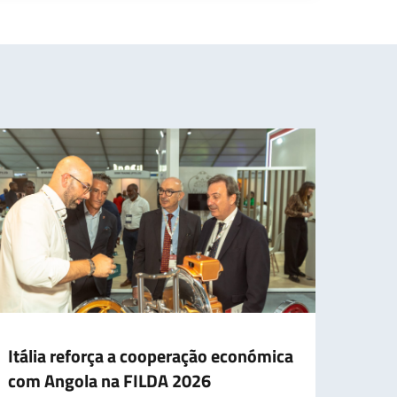
Itália reforça a cooperação económica
Itáli
com Angola na FILDA 2026
dese