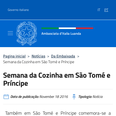
Ir para o conteúdo
IT
PT
Governo italiano
Site, social e cabeçalho do menu
Ambasciata d'Italia Luanda
Sito Ufficiale Ambasciata d'Italia a Luanda
Pagina inicial
>
Notícias
>
Da Embaixada
>
Semana da Cozinha em São Tomé e Príncipe
Semana da Cozinha em São Tomé e
Príncipe
Data de publicação:
November 18 2016
Tipologia:
Notícia
Também em São Tomé e Príncipe comemora-se a