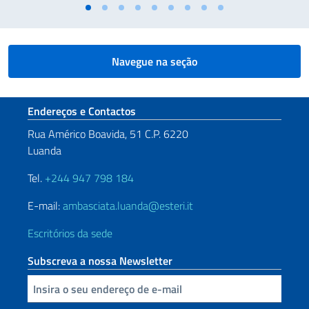
Navegue na seção
Seção de rodapé
Endereços e Contactos
Rua Américo Boavida, 51 C.P. 6220
Luanda
Tel.
+244 947 798 184
E-mail:
ambasciata.luanda@esteri.it
Escritórios da sede
Subscreva a nossa Newsletter
Inserisci la tua email