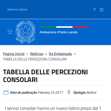
Ir para o conteúdo
IT
PT
Governo italiano
Site, social e cabeçalho do menu
Ambasciata d'Italia Luanda
Sito Ufficiale Ambasciata d'Italia a Luanda
Pagina inicial
>
Notícias
>
Da Embaixada
>
TABELLA DELLE PERCEZIONI CONSOLARI
TABELLA DELLE PERCEZIONI
CONSOLARI
Data de publicação:
February 23 2017
Tipologia:
Notícia
I servizi consolari hanno un nuovo listino prezzi dal 1