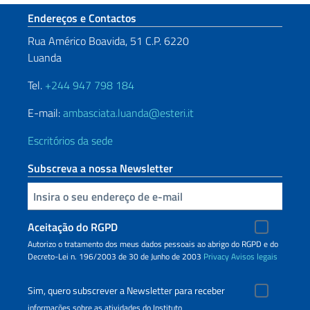
Seção de rodapé
Endereços e Contactos
Rua Américo Boavida, 51 C.P. 6220
Luanda
Tel.
+244 947 798 184
E-mail:
ambasciata.luanda@esteri.it
Escritórios da sede
Subscreva a nossa Newsletter
Inserisci la tua email
Aceitação do RGPD
Autorizo o tratamento dos meus dados pessoais ao abrigo do RGPD e do
Decreto-Lei n. 196/2003 de 30 de Junho de 2003
Privacy
Avisos legais
Sim, quero subscrever a Newsletter para receber
informações sobre as atividades do Instituto