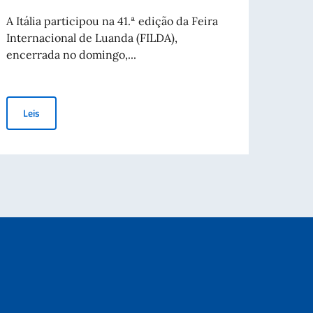
Lest
A Itália participou na 41.ª edição da Feira
Internacional de Luanda (FILDA),
O Emb
encerrada no domingo,...
Ricci,
NICHE
Itália reforça a cooperação económica com Angola na FILDA 2026
Leis
Lei