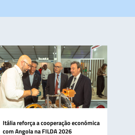
Itália reforça a cooperação económica
Itáli
com Angola na FILDA 2026
dese