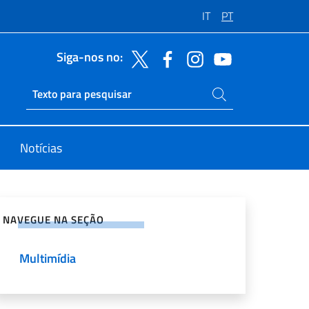
IT
PT
Siga-nos no:
Pesquise no site
Ricerca sito live
Notícias
rtilhe nas redes sociais
NAVEGUE NA SEÇÃO
Multimídia