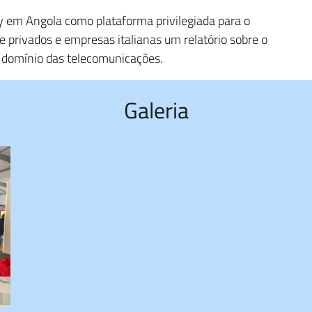
ly em Angola como plataforma privilegiada para o
 e privados e empresas italianas um relatório sobre o
 domínio das telecomunicações.
Galeria