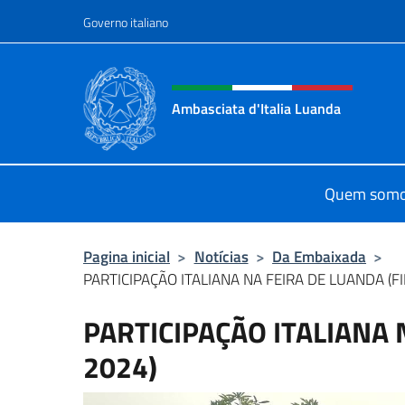
Ir para o conteúdo
Governo italiano
Site, social e cabeçalho 
Ambasciata d'Italia Luanda
Sito Ufficiale Ambasciata d'Italia 
Quem som
Pagina inicial
>
Notícias
>
Da Embaixada
>
PARTICIPAÇÃO ITALIANA NA FEIRA DE LUANDA (F
PARTICIPAÇÃO ITALIANA 
2024)