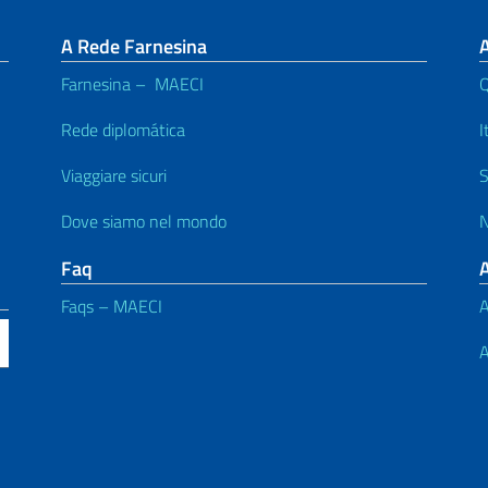
A Rede Farnesina
Farnesina – MAECI
Rede diplomática
I
Viaggiare sicuri
S
Dove siamo nel mondo
N
Faq
Faqs – MAECI
A
A