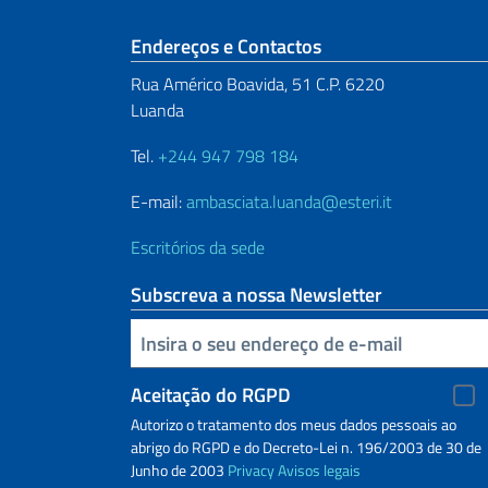
Seção de rodapé
Endereços e Contactos
Rua Américo Boavida, 51 C.P. 6220
Luanda
Tel.
+244 947 798 184
E-mail:
ambasciata.luanda@esteri.it
Escritórios da sede
Subscreva a nossa Newsletter
Inserisci la tua email
Aceitação do RGPD
Autorizo o tratamento dos meus dados pessoais ao
abrigo do RGPD e do Decreto-Lei n. 196/2003 de 30 de
Junho de 2003
Privacy
Avisos legais