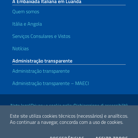
A Embaixada Italiana em Luanda
Quem somos
Itália e Angola
Serviços Consulares e Vistos
Notícias
Administração transparente
Administração transparente
Administração transparente – MAECI
Links Úteis
Note legali
Privacy e cookie policy
Dichiarazione di accessibilità
Este site utiliza cookies técnicos (necessários) e analíticos.
Ao continuar a navegar, concorda com a uso de cookies.
2026 Direitos Autorais Ministério das Relações Exteriores e
Cooperação Internacional
COOKIES
I CO