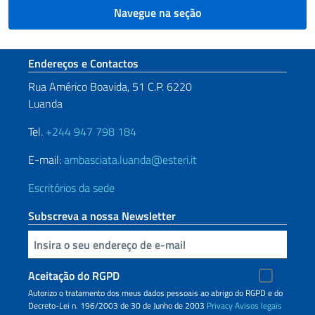
Navegue na seção
Seção de rodapé
Endereços e Contactos
Rua Américo Boavida, 51 C.P. 6220
Luanda
Tel.
+244 947 798 184
E-mail:
ambasciata.luanda@esteri.it
Escritórios da sede
Subscreva a nossa Newsletter
Inserisci la tua email
Aceitação do RGPD
Autorizo o tratamento dos meus dados pessoais ao abrigo do RGPD e do
Decreto-Lei n. 196/2003 de 30 de Junho de 2003
Privacy
Avisos legais