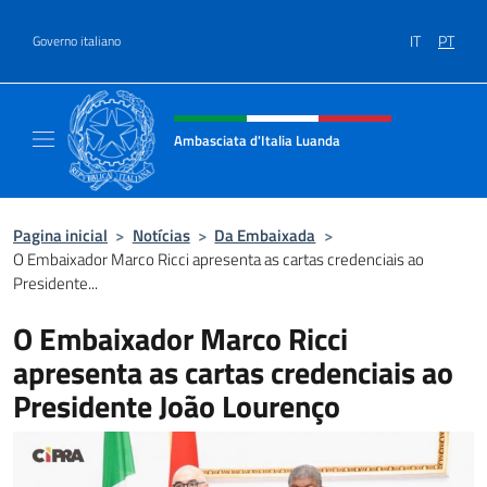
Ir para o conteúdo
IT
PT
Governo italiano
Site, social e cabeçalho do menu
Ambasciata d'Italia Luanda
Sito Ufficiale Ambasciata d'Italia a Luanda
Pagina inicial
>
Notícias
>
Da Embaixada
>
O Embaixador Marco Ricci apresenta as cartas credenciais ao
Presidente...
O Embaixador Marco Ricci
apresenta as cartas credenciais ao
Presidente João Lourenço