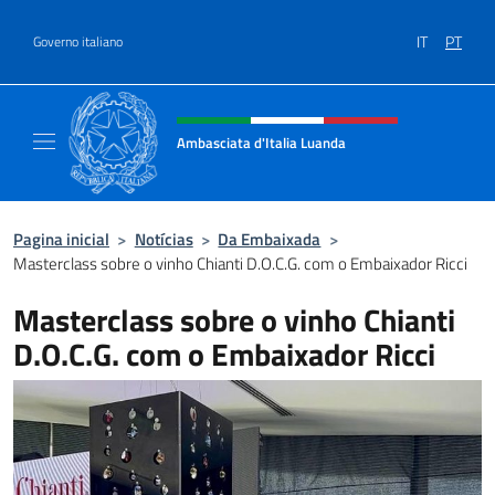
Ir para o conteúdo
IT
PT
Governo italiano
Site, social e cabeçalho do menu
Ambasciata d'Italia Luanda
Sito Ufficiale Ambasciata d'Italia a Luanda
Pagina inicial
>
Notícias
>
Da Embaixada
>
Masterclass sobre o vinho Chianti D.O.C.G. com o Embaixador Ricci
Masterclass sobre o vinho Chianti
D.O.C.G. com o Embaixador Ricci