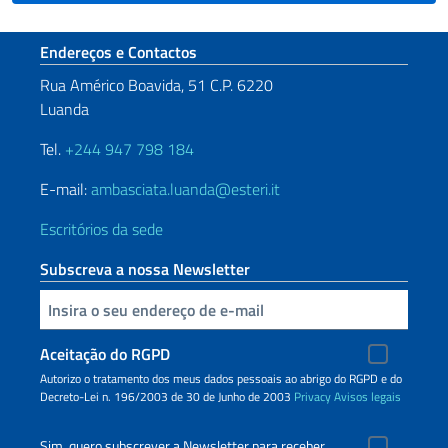
Seção de rodapé
Endereços e Contactos
Rua Américo Boavida, 51 C.P. 6220
Luanda
Tel.
+244 947 798 184
E-mail:
ambasciata.luanda@esteri.it
Escritórios da sede
Subscreva a nossa Newsletter
Inserisci la tua email
Aceitação do RGPD
Autorizo o tratamento dos meus dados pessoais ao abrigo do RGPD e do
Decreto-Lei n. 196/2003 de 30 de Junho de 2003
Privacy
Avisos legais
Sim, quero subscrever a Newsletter para receber