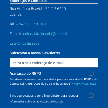
Seção de rodapé
Endereços e Contactos
Rua Américo Boavida, 51 C.P. 6220
Luanda
Tel.
+244 947 798 184
E-mail:
ambasciata.luanda@esteri.it
Escritórios da sede
Subscreva a nossa Newsletter
Inserisci la tua email
Aceitação do RGPD
Autorizo o tratamento dos meus dados pessoais ao abrigo do RGPD e do
Decreto-Lei n. 196/2003 de 30 de Junho de 2003
Privacy
Avisos legais
Sim, quero subscrever a Newsletter para receber
informações sobre as atividades do Instituto