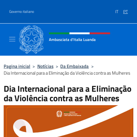
Ir para o conteúdo
IT
PT
Governo italiano
Site, social e cabeçalho do menu
Ambasciata d'Italia Luanda
Sito Ufficiale Ambasciata d'Italia a Luanda
Pagina inicial
>
Notícias
>
Da Embaixada
>
Dia Internacional para a Eliminação da Violência contra as Mulheres
Dia Internacional para a Eliminação
da Violência contra as Mulheres