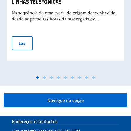
LINHAS TELEFÓNICAS
Na sequência de uma avaria de origem desconhecida,
desde as primeiras horas da madrugada do...
ANGOLA: INTERRUPÇÃO TEMPORÁRIA DAS LINHAS TELEFÓ
Leis
Navegue na seção
Seção de rodapé
Endereços e Contactos
Rua Américo Boavida, 51 C.P. 6220