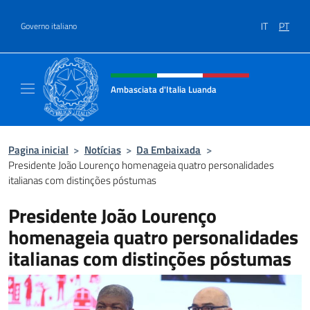
Ir para o conteúdo
IT
PT
Governo italiano
Site, social e cabeçalho do menu
Ambasciata d'Italia Luanda
Sito Ufficiale Ambasciata d'Italia a Luanda
Pagina inicial
>
Notícias
>
Da Embaixada
>
Presidente João Lourenço homenageia quatro personalidades
italianas com distinções póstumas
Presidente João Lourenço
homenageia quatro personalidades
italianas com distinções póstumas