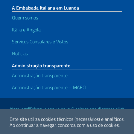
A Embaixada Italiana em Luanda
Quem somos
Itália e Angola
Serviços Consulares e Vistos
Notícias
Administração transparente
Administração transparente
Administração transparente – MAECI
Links Úteis
Note legali
Privacy e cookie policy
Dichiarazione di accessibilità
Este site utiliza cookies técnicos (necessários) e analíticos.
Ao continuar a navegar, concorda com a uso de cookies.
2026 Direitos Autorais Ministério das Relações Exteriores e