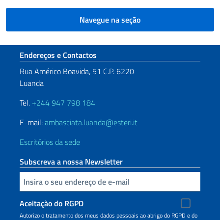
Navegue na seção
Seção de rodapé
Endereços e Contactos
Rua Américo Boavida, 51 C.P. 6220
Luanda
Tel.
+244 947 798 184
E-mail:
ambasciata.luanda@esteri.it
Escritórios da sede
Subscreva a nossa Newsletter
Inserisci la tua email
Aceitação do RGPD
Autorizo o tratamento dos meus dados pessoais ao abrigo do RGPD e do