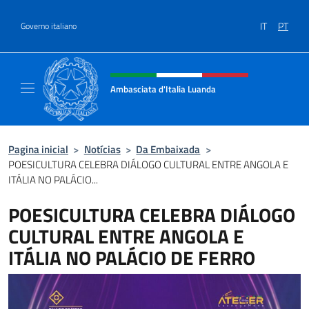
Ir para o conteúdo
IT
PT
Governo italiano
Site, social e cabeçalho do menu
Ambasciata d'Italia Luanda
Sito Ufficiale Ambasciata d'Italia a Luanda
Pagina inicial
>
Notícias
>
Da Embaixada
>
POESICULTURA CELEBRA DIÁLOGO CULTURAL ENTRE ANGOLA E
ITÁLIA NO PALÁCIO...
POESICULTURA CELEBRA DIÁLOGO
CULTURAL ENTRE ANGOLA E
ITÁLIA NO PALÁCIO DE FERRO