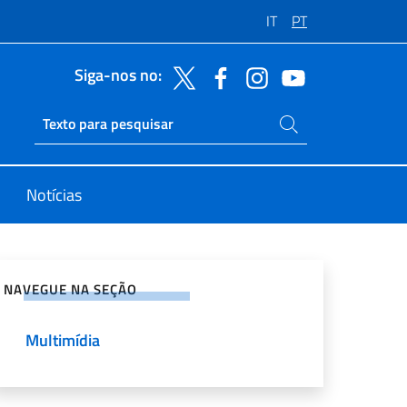
IT
PT
Siga-nos no:
Pesquise no site
Ricerca sito live
Notícias
rtilhe nas redes sociais
NAVEGUE NA SEÇÃO
Multimídia