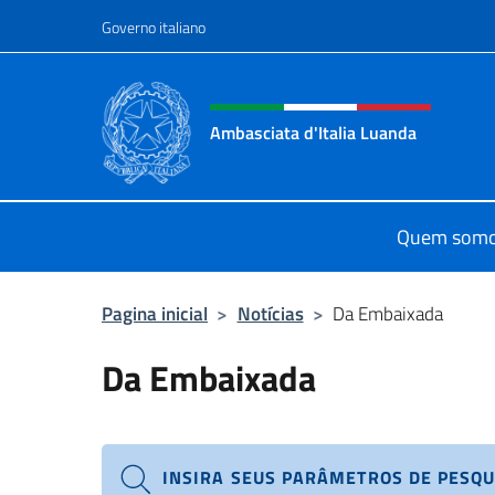
Ir para o conteúdo
Governo italiano
Site, social e cabeçalho 
Ambasciata d'Italia Luanda
Sito Ufficiale Ambasciata d'Italia 
Quem som
Pagina inicial
>
Notícias
>
Da Embaixada
Da Embaixada
INSIRA SEUS PARÂMETROS DE PESQU