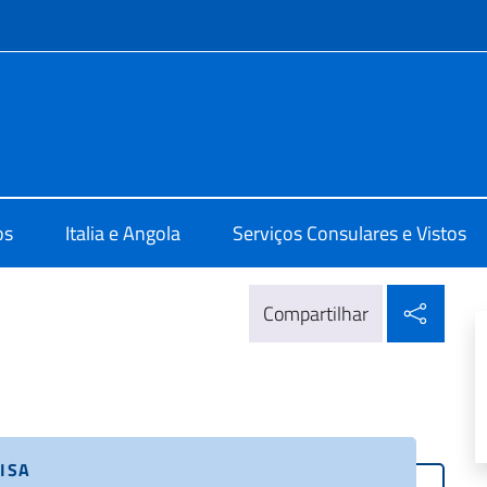
do menu
a Luanda
os
Italia e Angola
Serviços Consulares e Vistos
Compa
Compartilhar
ISA