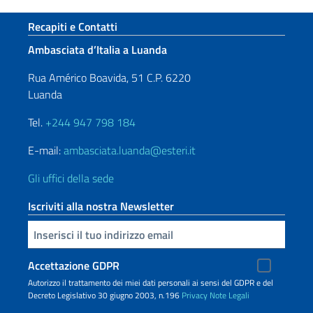
Sezione footer
Recapiti e Contatti
Ambasciata d’Italia a Luanda
Rua Américo Boavida, 51 C.P. 6220
Luanda
Tel.
+244 947 798 184
E-mail:
ambasciata.luanda@esteri.it
Gli uffici della sede
Iscriviti alla nostra Newsletter
Inserisci la tua email
Accettazione GDPR
Autorizzo il trattamento dei miei dati personali ai sensi del GDPR e del
Decreto Legislativo 30 giugno 2003, n.196
Privacy
Note Legali