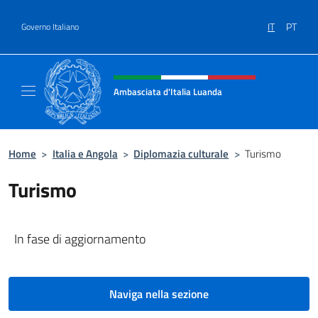
Salta al contenuto
IT
PT
Governo Italiano
Intestazione sito, social e menù
Ambasciata d'Italia Luanda
Sito Ufficiale Ambasciata d'Italia a Luanda
Home
>
Italia e Angola
>
Diplomazia culturale
>
Turismo
Turismo
In fase di aggiornamento
Naviga nella sezione