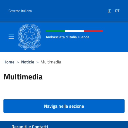
Salta al contenuto
IT
PT
Governo Italiano
Intestazione sito, social e menù
Ambasciata d'Italia Luanda
Sito Ufficiale Ambasciata d'Italia a Luanda
Home
>
Notizie
>
Multimedia
Multimedia
Naviga nella sezione
Sezione footer
Recapiti e Contatti