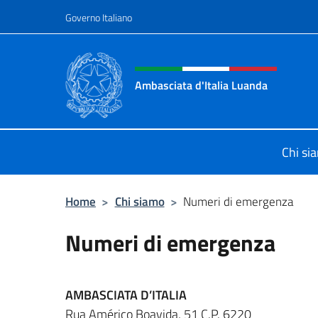
Salta al contenuto
Governo Italiano
Intestazione sito, social 
Ambasciata d'Italia Luanda
Sito Ufficiale Ambasciata d'Italia 
Chi si
Home
>
Chi siamo
>
Numeri di emergenza
Numeri di emergenza
AMBASCIATA D’ITALIA
Rua Américo Boavida, 51 C.P. 6220