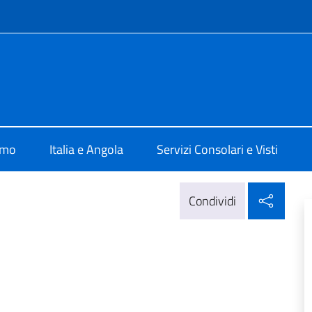
e menù
a Luanda
amo
Italia e Angola
Servizi Consolari e Visti
Condi
Condividi