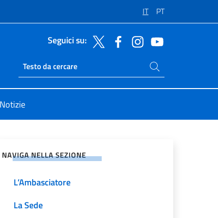
IT
PT
Seguici su:
Cerca nel sito
Ricerca sito live
Notizie
vidi sui Social Network
NAVIGA NELLA SEZIONE
L’Ambasciatore
La Sede