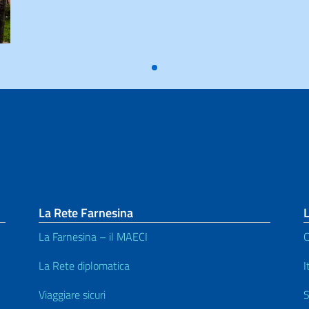
La Rete Farnesina
L
La Farnesina – il MAECI
C
La Rete diplomatica
I
Viaggiare sicuri
S