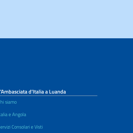
’Ambasciata d’Italia a Luanda
hi siamo
talia e Angola
ervizi Consolari e Visti