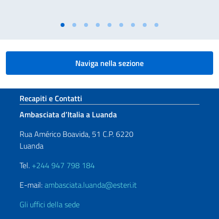
Naviga nella sezione
Sezione footer
Recapiti e Contatti
Ambasciata d’Italia a Luanda
Rua Américo Boavida, 51 C.P. 6220
Luanda
Tel.
+244 947 798 184
E-mail:
ambasciata.luanda@esteri.it
Gli uffici della sede