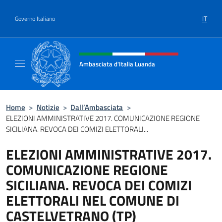
Salta al contenuto
IT
Governo Italiano
Intestazione sito, social e menù
Ambasciata d'Italia Luanda
Sito Ufficiale Ambasciata d'Italia a Luanda
Home
>
Notizie
>
Dall’Ambasciata
>
ELEZIONI AMMINISTRATIVE 2017. COMUNICAZIONE REGIONE
SICILIANA. REVOCA DEI COMIZI ELETTORALI...
ELEZIONI AMMINISTRATIVE 2017.
COMUNICAZIONE REGIONE
SICILIANA. REVOCA DEI COMIZI
ELETTORALI NEL COMUNE DI
CASTELVETRANO (TP)