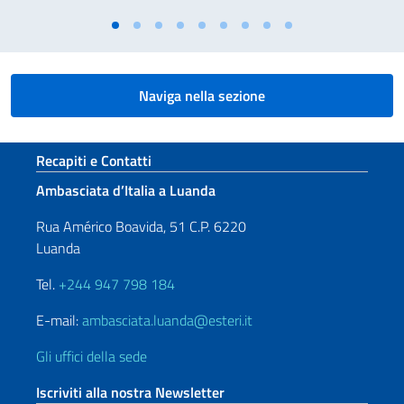
Naviga nella sezione
Sezione footer
Recapiti e Contatti
Ambasciata d’Italia a Luanda
Rua Américo Boavida, 51 C.P. 6220
Luanda
Tel.
+244 947 798 184
E-mail:
ambasciata.luanda@esteri.it
Gli uffici della sede
Iscriviti alla nostra Newsletter