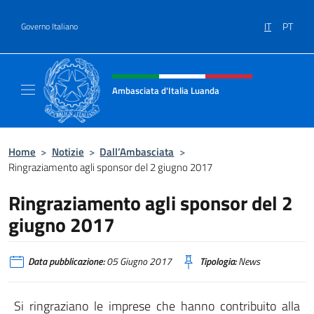
Salta al contenuto
IT
PT
Governo Italiano
Intestazione sito, social e menù
Ambasciata d'Italia Luanda
Sito Ufficiale Ambasciata d'Italia a Luanda
Home
>
Notizie
>
Dall’Ambasciata
>
Ringraziamento agli sponsor del 2 giugno 2017
Ringraziamento agli sponsor del 2
giugno 2017
Data pubblicazione:
05 Giugno 2017
Tipologia:
News
Si ringraziano le imprese che hanno contribuito alla