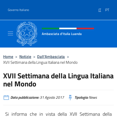
Salta al contenuto
IT
PT
Governo Italiano
Intestazione sito, social e menù
Ambasciata d'Italia Luanda
Sito Ufficiale Ambasciata d'Italia a Luanda
Home
>
Notizie
>
Dall’Ambasciata
>
XVII Settimana della Lingua Italiana nel Mondo
XVII Settimana della Lingua Italiana
nel Mondo
Data pubblicazione:
31 Agosto 2017
Tipologia:
News
Si informa che in vista della XVII Settimana della