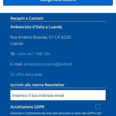
Sezione footer
Recapiti e Contatti
Ambasciata d’Italia a Luanda
Rua Américo Boavida, 51 C.P. 6220
Luanda
Tel.
+244 947 798 184
E-mail:
ambasciata.luanda@esteri.it
Gli uffici della sede
Iscriviti alla nostra Newsletter
Inserisci la tua email
Accettazione GDPR
Autorizzo il trattamento dei miei dati personali ai sensi del GDPR e del