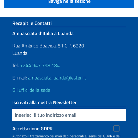
Naviga nella sezione
Sezione footer
Recapiti e Contatti
Ambasciata d’Italia a Luanda
Rua Américo Boavida, 51 C.P. 6220
Luanda
Tel.
+244 947 798 184
E-mail:
ambasciata.luanda@esteri.it
Gli uffici della sede
Iscriviti alla nostra Newsletter
Inserisci la tua email
Accettazione GDPR
Autorizzo il trattamento dei miei dati personali ai sensi del GDPR e del