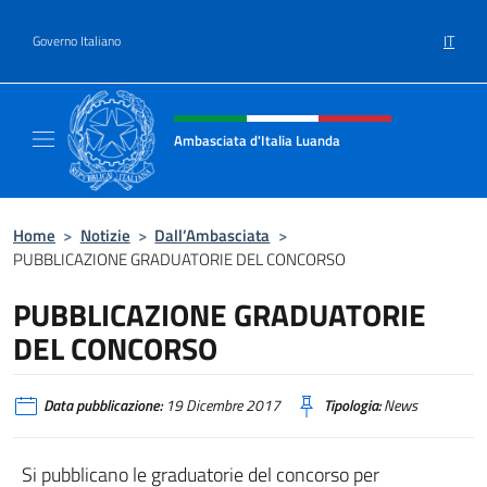
Salta al contenuto
IT
Governo Italiano
Intestazione sito, social e menù
Ambasciata d'Italia Luanda
Sito Ufficiale Ambasciata d'Italia a Luanda
Home
>
Notizie
>
Dall’Ambasciata
>
PUBBLICAZIONE GRADUATORIE DEL CONCORSO
PUBBLICAZIONE GRADUATORIE
DEL CONCORSO
Data pubblicazione:
19 Dicembre 2017
Tipologia:
News
Si pubblicano le graduatorie del concorso per