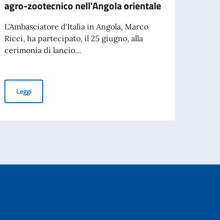
agro-zootecnico nell'Angola orientale
all'i
strat
L'Ambasciatore d'Italia in Angola, Marco
Ricci, ha partecipato, il 25 giugno, alla
L'Amba
cerimonia di lancio...
Ricci,
cerim
L'Italia sostiene il progetto di sviluppo agro-zootecnico nell'Ango
Leggi
 alla FILDA 2026
Leg