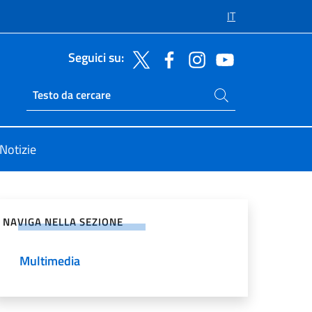
IT
Seguici su:
Cerca nel sito
Ricerca sito live
Notizie
vidi sui Social Network
NAVIGA NELLA SEZIONE
Multimedia