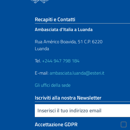
Sezione footer
Recapiti e Contatti
Ambasciata d’Italia a Luanda
Rua Américo Boavida, 51 C.P. 6220
Luanda
Tel.
+244 947 798 184
E-mail:
ambasciata.luanda@esteri.it
Gli uffici della sede
Iscriviti alla nostra Newsletter
Inserisci la tua email
Accettazione GDPR