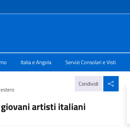
e menù
a Luanda
amo
Italia e Angola
Servizi Consolari e Visti
Condi
Condividi
l’estero
giovani artisti italiani