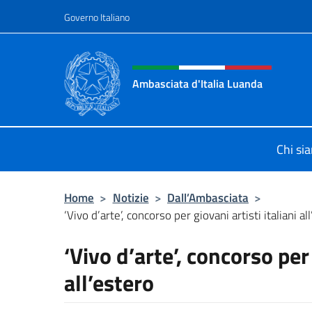
Salta al contenuto
Governo Italiano
Intestazione sito, social 
Ambasciata d'Italia Luanda
Sito Ufficiale Ambasciata d'Italia 
Chi si
Home
>
Notizie
>
Dall’Ambasciata
>
‘Vivo d’arte’, concorso per giovani artisti italiani al
‘Vivo d’arte’, concorso per 
all’estero