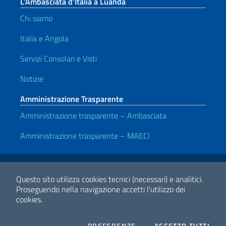
L’Ambasciata d’Italia a Luanda
Chi siamo
Italia e Angola
Servizi Consolari e Visti
Notizie
Amministrazione Trasparente
Amministrazione trasparente – Ambasciata
Amministrazione trasparente – MAECI
Link Utili
Note legali
Privacy e cookie policy
Dichiarazione di accessibilità
Questo sito utilizza cookies tecnici (necessari) e analitici.
Proseguendo nella navigazione accetti l'utilizzo dei
cookies.
2026 Copyright Ministero degli Affari Esteri e della Cooperazione
Internazionale
COOKIES
I CO
PREFERENZE
ACCETTO TUTTI