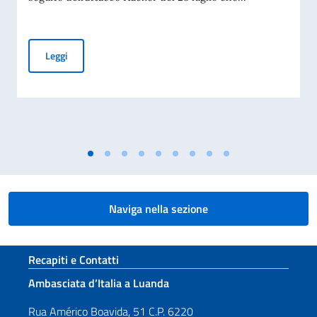
ANGOLA: TEMPORANEA INTERRUZIONE LINEE TELEFONIC
Leggi
Naviga nella sezione
Sezione footer
Recapiti e Contatti
Ambasciata d’Italia a Luanda
Rua Américo Boavida, 51 C.P. 6220