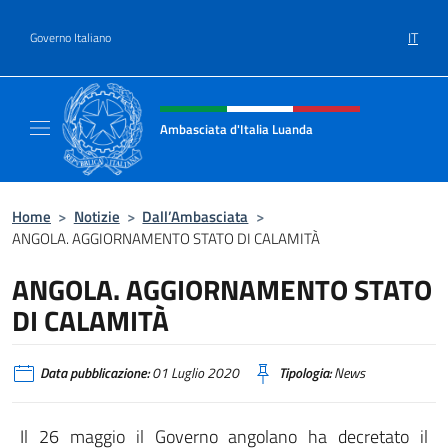
Salta al contenuto
IT
Governo Italiano
Intestazione sito, social e menù
Ambasciata d'Italia Luanda
Sito Ufficiale Ambasciata d'Italia a Luanda
Home
>
Notizie
>
Dall’Ambasciata
>
ANGOLA. AGGIORNAMENTO STATO DI CALAMITÀ
ANGOLA. AGGIORNAMENTO STATO
DI CALAMITÀ
Data pubblicazione:
01 Luglio 2020
Tipologia:
News
Il 26 maggio il Governo angolano ha decretato il