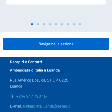
Naviga nella sezione
Sezione footer
Recapiti e Contatti
Ambasciata d’Italia a Luanda
Rua Américo Boavida, 51 C.P. 6220
Luanda
Tel.
+244 947 798 184
E-mail:
ambasciata.luanda@esteri.it