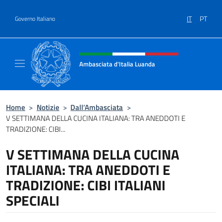
Salta al contenuto
IT
PT
Governo Italiano
Intestazione sito, social e menù
Ambasciata d'Italia Luanda
Sito Ufficiale Ambasciata d'Italia a Luanda
Home
>
Notizie
>
Dall’Ambasciata
>
V SETTIMANA DELLA CUCINA ITALIANA: TRA ANEDDOTI E
TRADIZIONE: CIBI...
V SETTIMANA DELLA CUCINA
ITALIANA: TRA ANEDDOTI E
TRADIZIONE: CIBI ITALIANI
SPECIALI