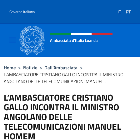
Salta al contenuto
IT
PT
Governo Italiano
Intestazione sito, social e menù
Ambasciata d'Italia Luanda
Sito Ufficiale Ambasciata d'Italia a Luanda
Home
>
Notizie
>
Dall’Ambasciata
>
L’AMBASCIATORE CRISTIANO GALLO INCONTRA IL MINISTRO
ANGOLANO DELLE TELECOMUNICAZIONI MANUEL...
L’AMBASCIATORE CRISTIANO
GALLO INCONTRA IL MINISTRO
ANGOLANO DELLE
TELECOMUNICAZIONI MANUEL
HOMEM