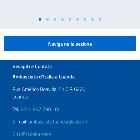
Naviga nella sezione
Sezione footer
Recapiti e Contatti
Ambasciata d’Italia a Luanda
Rua Américo Boavida, 51 C.P. 6220
Luanda
Tel.
+244 947 798 184
E-mail:
ambasciata.luanda@esteri.it
Gli uffici della sede