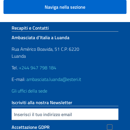
Naviga nella sezione
Sezione footer
Recapiti e Contatti
Ambasciata d’Italia a Luanda
Rua Américo Boavida, 51 C.P. 6220
Luanda
Tel.
+244 947 798 184
E-mail:
ambasciata.luanda@esteri.it
Gli uffici della sede
Iscriviti alla nostra Newsletter
Inserisci la tua email
Accettazione GDPR