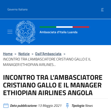
Salta al contenuto
IT
Governo Italiano
Intestazione sito, social e menù
Ambasciata d'Italia Luanda
Sito Ufficiale Ambasciata d'Italia a Luanda
Home
>
Notizie
>
Dall’Ambasciata
>
INCONTRO TRA L’AMBASCIATORE CRISTIANO GALLO E IL
MANAGER ETHIOPIAN AIRLINES...
INCONTRO TRA L’AMBASCIATORE
CRISTIANO GALLO E IL MANAGER
ETHIOPIAN AIRLINES ANGOLA
Data pubblicazione:
13 Maggio 2021
Tipologia:
News