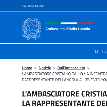
Salta al contenuto
Governo Italiano
Intestazione sito, social 
Ambasciata d'Italia Luanda
Sito Ufficiale Ambasciata d'Italia 
Chi si
Home
>
Notizie
>
Dall’Ambasciata
>
L’AMBASCIATORE CRISTIANO GALLO HA INCONTR
RAPPRESENTANTE DELL’ANGOLA ALL’EVENTO YOU
L’AMBASCIATORE CRISTI
LA RAPPRESENTANTE DEL