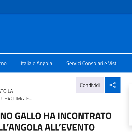
e menù
a Luanda
amo
Italia e Angola
Servizi Consolari e Visti
Condi
Condividi
ATO LA
TH4CLIMATE...
ANO GALLO HA INCONTRATO
L’ANGOLA ALL’EVENTO