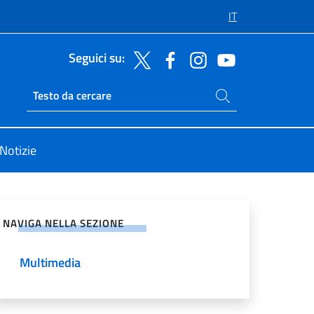
IT
Seguici su:
Cerca nel sito
Ricerca sito live
Notizie
vidi sui Social Network
NAVIGA NELLA SEZIONE
Multimedia