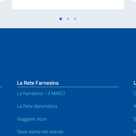
La Rete Farnesina
L
La Farnesina – il MAECI
C
La Rete diplomatica
I
Viaggiare sicuri
S
Dove siamo nel mondo
N