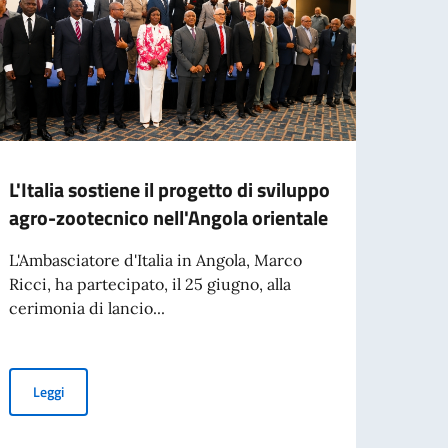
L'Italia sostiene il progetto di sviluppo
L'Amb
agro-zootecnico nell'Angola orientale
all'i
strat
L'Ambasciatore d'Italia in Angola, Marco
Ricci, ha partecipato, il 25 giugno, alla
L'Amba
cerimonia di lancio...
Ricci,
cerim
L'Italia sostiene il progetto di sviluppo agro-zootecnico nell'Ango
Leggi
 alla FILDA 2026
Leg