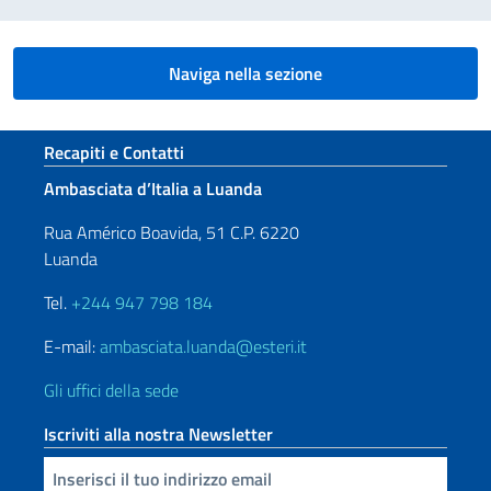
Naviga nella sezione
Sezione footer
Recapiti e Contatti
Ambasciata d’Italia a Luanda
Rua Américo Boavida, 51 C.P. 6220
Luanda
Tel.
+244 947 798 184
E-mail:
ambasciata.luanda@esteri.it
Gli uffici della sede
Iscriviti alla nostra Newsletter
Inserisci la tua email