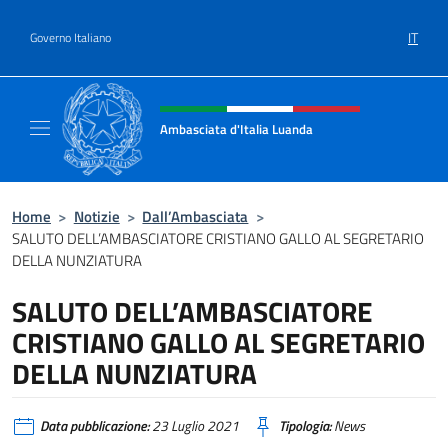
Salta al contenuto
IT
Governo Italiano
Intestazione sito, social e menù
Ambasciata d'Italia Luanda
Sito Ufficiale Ambasciata d'Italia a Luanda
Home
>
Notizie
>
Dall’Ambasciata
>
SALUTO DELL’AMBASCIATORE CRISTIANO GALLO AL SEGRETARIO
DELLA NUNZIATURA
SALUTO DELL’AMBASCIATORE
CRISTIANO GALLO AL SEGRETARIO
DELLA NUNZIATURA
Data pubblicazione:
23 Luglio 2021
Tipologia:
News