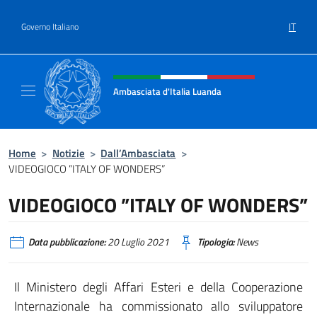
Salta al contenuto
IT
Governo Italiano
Intestazione sito, social e menù
Ambasciata d'Italia Luanda
Sito Ufficiale Ambasciata d'Italia a Luanda
Home
>
Notizie
>
Dall’Ambasciata
>
VIDEOGIOCO ”ITALY OF WONDERS”
VIDEOGIOCO ”ITALY OF WONDERS”
Data pubblicazione:
20 Luglio 2021
Tipologia:
News
Il Ministero degli Affari Esteri e della Cooperazione
Internazionale ha commissionato allo sviluppatore