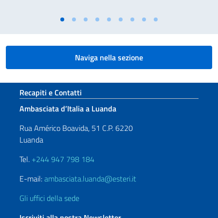
Naviga nella sezione
Sezione footer
Recapiti e Contatti
Ambasciata d’Italia a Luanda
Rua Américo Boavida, 51 C.P. 6220
Luanda
Tel.
+244 947 798 184
E-mail:
ambasciata.luanda@esteri.it
Gli uffici della sede
Iscriviti alla nostra Newsletter