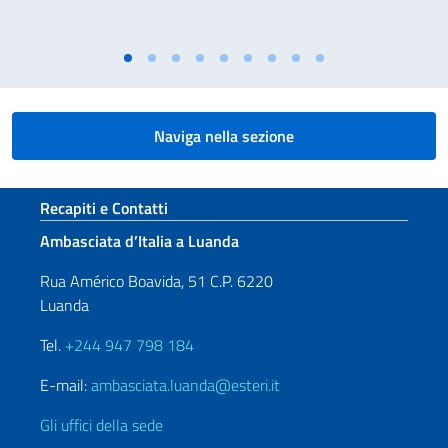
Naviga nella sezione
Sezione footer
Recapiti e Contatti
Ambasciata d’Italia a Luanda
Rua Américo Boavida, 51 C.P. 6220
Luanda
Tel.
+244 947 798 184
E-mail:
ambasciata.luanda@esteri.it
Gli uffici della sede