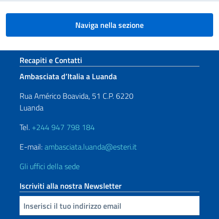
Naviga nella sezione
Sezione footer
Recapiti e Contatti
Ambasciata d’Italia a Luanda
Rua Américo Boavida, 51 C.P. 6220
Luanda
Tel.
+244 947 798 184
E-mail:
ambasciata.luanda@esteri.it
Gli uffici della sede
Iscriviti alla nostra Newsletter
Inserisci la tua email