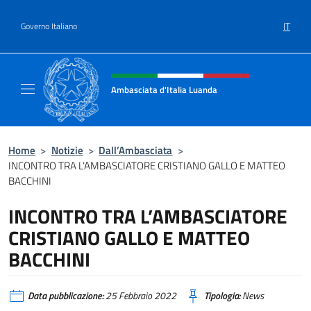
Salta al contenuto
IT
Governo Italiano
Intestazione sito, social e menù
Ambasciata d'Italia Luanda
Sito Ufficiale Ambasciata d'Italia a Luanda
Home
>
Notizie
>
Dall’Ambasciata
>
INCONTRO TRA L’AMBASCIATORE CRISTIANO GALLO E MATTEO
BACCHINI
INCONTRO TRA L’AMBASCIATORE
CRISTIANO GALLO E MATTEO
BACCHINI
Data pubblicazione:
25 Febbraio 2022
Tipologia:
News