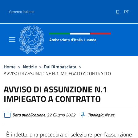
Salta al contenuto
IT
PT
Governo Italiano
Intestazione sito, social e menù
Ambasciata d'Italia Luanda
Sito Ufficiale Ambasciata d'Italia a Luanda
Home
>
Notizie
>
Dall’Ambasciata
>
AVVISO DI ASSUNZIONE N.1 IMPIEGATO A CONTRATTO
AVVISO DI ASSUNZIONE N.1
IMPIEGATO A CONTRATTO
Data pubblicazione:
22 Giugno 2022
Tipologia:
News
È indetta una procedura di selezione per l’assunzione