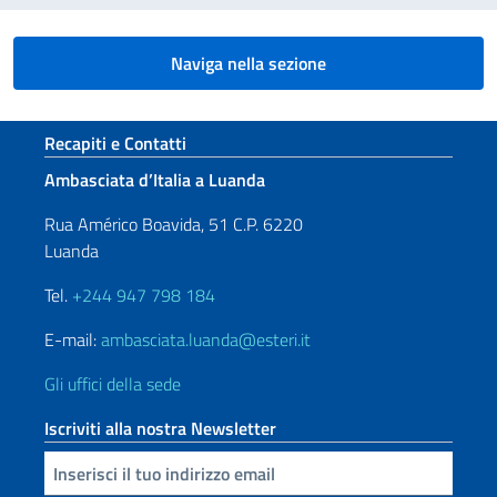
Naviga nella sezione
Sezione footer
Recapiti e Contatti
Ambasciata d’Italia a Luanda
Rua Américo Boavida, 51 C.P. 6220
Luanda
Tel.
+244 947 798 184
E-mail:
ambasciata.luanda@esteri.it
Gli uffici della sede
Iscriviti alla nostra Newsletter
Inserisci la tua email