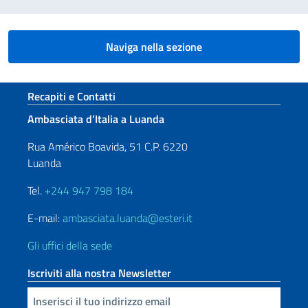
Naviga nella sezione
Sezione footer
Recapiti e Contatti
Ambasciata d’Italia a Luanda
Rua Américo Boavida, 51 C.P. 6220
Luanda
Tel.
+244 947 798 184
E-mail:
ambasciata.luanda@esteri.it
Gli uffici della sede
Iscriviti alla nostra Newsletter
Inserisci la tua email