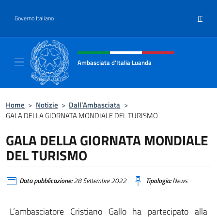
Salta al contenuto
IT
Governo Italiano
Intestazione sito, social e menù
Ambasciata d'Italia Luanda
Sito Ufficiale Ambasciata d'Italia a Luanda
Home
>
Notizie
>
Dall’Ambasciata
>
GALA DELLA GIORNATA MONDIALE DEL TURISMO
GALA DELLA GIORNATA MONDIALE
DEL TURISMO
Data pubblicazione:
28 Settembre 2022
Tipologia:
News
L’ambasciatore Cristiano Gallo ha partecipato alla