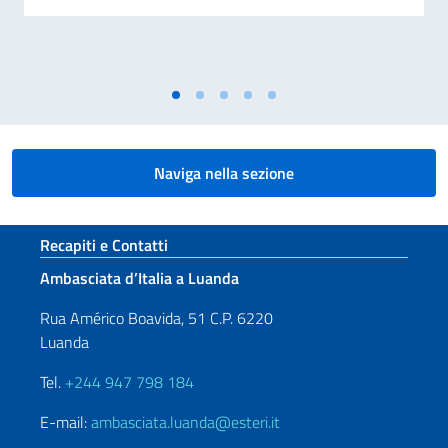
Naviga nella sezione
Sezione footer
Recapiti e Contatti
Ambasciata d’Italia a Luanda
Rua Américo Boavida, 51 C.P. 6220
Luanda
Tel.
+244 947 798 184
E-mail:
ambasciata.luanda@esteri.it