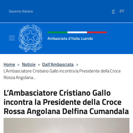
Salta al contenuto
IT
PT
Governo Italiano
Intestazione sito, social e menù
Ambasciata d'Italia Luanda
Sito Ufficiale Ambasciata d'Italia a Luanda
Home
>
Notizie
>
Dall’Ambasciata
>
L’Ambasciatore Cristiano Gallo incontra la Presidente della Croce
Rossa Angolana...
L’Ambasciatore Cristiano Gallo
incontra la Presidente della Croce
Rossa Angolana Delfina Cumandala