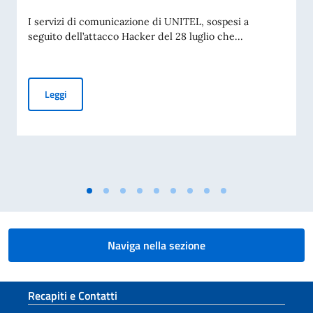
I servizi di comunicazione di UNITEL, sospesi a
seguito dell’attacco Hacker del 28 luglio che...
ANGOLA: TEMPORANEA INTERRUZIONE LINEE TELEFONIC
Leggi
Naviga nella sezione
Sezione footer
Recapiti e Contatti