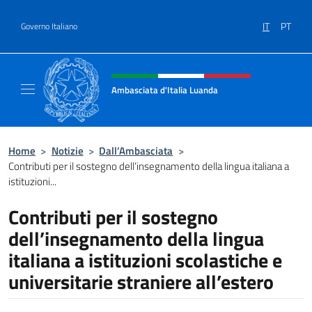
Salta al contenuto
IT
PT
Governo Italiano
Intestazione sito, social e menù
Ambasciata d'Italia Luanda
Sito Ufficiale Ambasciata d'Italia a Luanda
Home
>
Notizie
>
Dall’Ambasciata
>
Contributi per il sostegno dell’insegnamento della lingua italiana a
istituzioni...
Contributi per il sostegno
dell’insegnamento della lingua
italiana a istituzioni scolastiche e
universitarie straniere all’estero