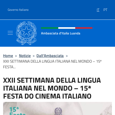
Salta al contenuto
IT
PT
Governo Italiano
Intestazione sito, social e menù
Ambasciata d'Italia Luanda
Sito Ufficiale Ambasciata d'Italia a Luanda
Home
>
Notizie
>
Dall’Ambasciata
>
XXII SETTIMANA DELLA LINGUA ITALIANA NEL MONDO – 15ª
FESTA...
XXII SETTIMANA DELLA LINGUA
ITALIANA NEL MONDO – 15ª
FESTA DO CINEMA ITALIANO