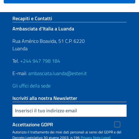
Sezione footer
Recapiti e Contatti
Ambasciata d’Italia a Luanda
Rua Américo Boavida, 51 C.P. 6220
Luanda
Tel.
+244 947 798 184
E-mail:
ambasciata.luanda@esteri.it
Gli uffici della sede
Iscriviti alla nostra Newsletter
Inserisci la tua email
Accettazione GDPR
Autorizzo il trattamento dei miei dati personali ai sensi del GDPR e del
Decreto Legislativo 30 giugno 2003, n.196
Privacy
Note Legali