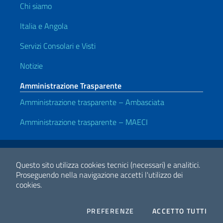
Chi siamo
Italia e Angola
Servizi Consolari e Visti
Notizie
Amministrazione Trasparente
Amministrazione trasparente – Ambasciata
Amministrazione trasparente – MAECI
Link Utili
Note legali
Privacy e cookie policy
Dichiarazione di accessibilità
Questo sito utilizza cookies tecnici (necessari) e analitici.
Proseguendo nella navigazione accetti l'utilizzo dei
cookies.
2026 Copyright Ministero degli Affari Esteri e della Cooperazione
Internazionale
COOKIES
I CO
PREFERENZE
ACCETTO TUTTI
Facebook
Twitter
Whatsapp