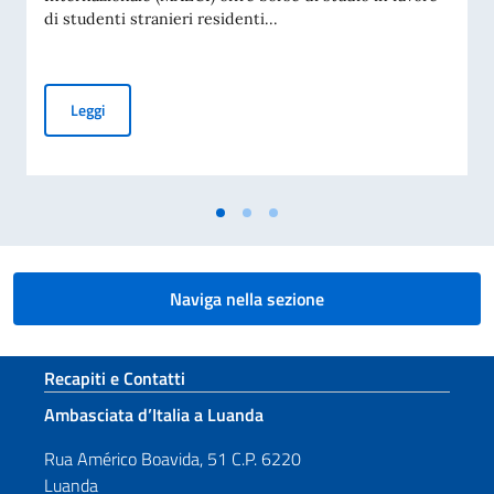
di studenti stranieri residenti...
Borse di studio offerte dal Governo italiano a studenti stran
Leggi
Naviga nella sezione
Sezione footer
Recapiti e Contatti
Ambasciata d’Italia a Luanda
Rua Américo Boavida, 51 C.P. 6220
Luanda